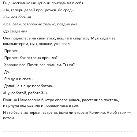
Еще несколько минут они приходили в себя.
-Ну, теперь давай прощаться. До среды…
-Вы моя богиня…
-Все, беги, осторожно только, поздно уже.
-До свидания!
Она поднялась на свой этаж, вошла в квартиру. Муж сидел за
компьютером, сын, похоже, уже спал.
-Привет.
-Привет. Как встреча прошла?
-Хорошо все. Почти все пришли. Ты ел?
-Да.
-Я в душ и спать.
-Давай, а я еще поработаю.
«Ну, работай, работай…»
Полина Николаевна быстро ополоснулась, расстелила постель,
нырнула под одеяло и провалилась в сон.
И это была их первая встреча. Была ли вторая? Конечно. Но об этом —
потом.