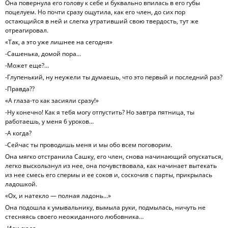
Она повернула его голову к себе и буквально впилась в его губы
поцелуем. Но почти сразу ощутила, как его член, до сих пор
остающийся в ней и слегка утративший свою твердость, тут же
отреагировал.
«Так, а это уже лишнее на сегодня»
-Сашенька, домой пора…
-Может еще?…
-Глупенький, ну неужели ты думаешь, что это первый и последний раз?
-Правда??
«А глаза-то как засияли сразу!»
-Ну конечно! Как я тебя могу отпустить? Но завтра пятница, ты
работаешь, у меня 6 уроков…
-А когда?
-Сейчас ты проводишь меня и мы обо всем поговорим.
Она мягко отстранила Сашку, его член, снова начинающий опускаться,
легко выскользнул из нее, она почувствовала, как начинает вытекать
из нее смесь его спермы и ее соков и, соскочив с парты, прикрылась
ладошкой.
«Ох, и натекло — полная ладонь…»
Она подошла к умывальнику, вымыла руки, подмылась, ничуть не
стесняясь своего неожиданного любовника…