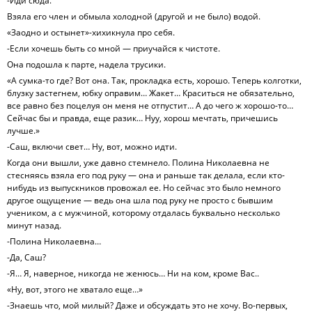
-Иди сюда.
Взяла его член и обмыла холодной (другой и не было) водой.
«Заодно и остынет»-хихикнула про себя.
-Если хочешь быть со мной — приучайся к чистоте.
Она подошла к парте, надела трусики.
«А сумка-то где? Вот она. Так, прокладка есть, хорошо. Теперь колготки,
блузку застегнем, юбку оправим… Жакет… Краситься не обязательно,
все равно без поцелуя он меня не отпустит… А до чего ж хорошо-то…
Сейчас бы и правда, еще разик… Нуу, хорош мечтать, причешись
лучше.»
-Саш, включи свет… Ну, вот, можно идти.
Когда они вышли, уже давно стемнело. Полина Николаевна не
стесняясь взяла его под руку — она и раньше так делала, если кто-
нибудь из выпускников провожал ее. Но сейчас это было немного
другое ощущение — ведь она шла под руку не просто с бывшим
учеником, а с мужчиной, которому отдалась буквально несколько
минут назад.
-Полина Николаевна…
-Да, Саш?
-Я… Я, наверное, никогда не женюсь… Ни на ком, кроме Вас..
«Ну, вот, этого не хватало еще…»
-Знаешь что, мой милый? Даже и обсуждать это не хочу. Во-первых,