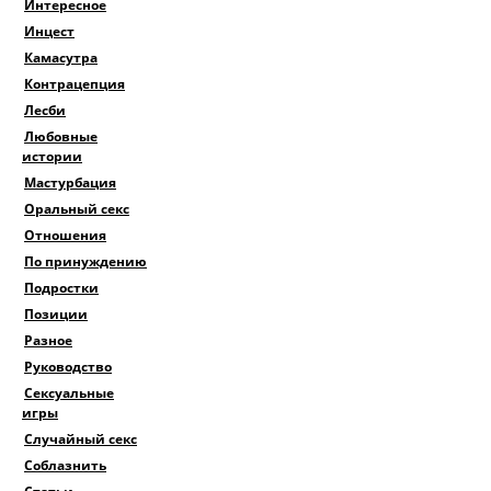
Интересное
Инцест
Камасутра
Контрацепция
Лесби
Любовные
истории
Мастурбация
Оральный секс
Отношения
По принуждению
Подростки
Позиции
Разное
Руководство
Сексуальные
игры
Случайный секс
Соблазнить