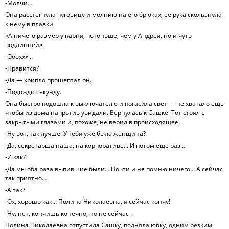
-Молчи…
Она расстегнула пуговицу и молнию на его брюках, ее рука скользнула
к нему в плавки.
«А ничего размер у парня, потоньше, чем у Андрея, но и чуть
подлинней»
-Оооххх…
-Нравится?
-Да — хрипло прошептал он.
-Подожди секунду.
Она быстро подошла к выключателю и погасила свет — не хватало еще
чтобы из дома напротив увидали. Вернулась к Сашке. Тот стоял с
закрытыми глазами и, похоже, не верил в происходящее.
-Ну вот, так лучше. У тебя уже была женщина?
-Да, секретарша наша, на корпоративе… И потом еще раз…
-И как?
-Да мы оба раза выпившие были… Почти и не помню ничего… А сейчас
так приятно…
-А так?
-Ох, хорошо как… Полина Николаевна, я сейчас кончу!
-Ну, нет, кончишь конечно, но не сейчас .
Полина Николаевна отпустила Сашку, подняла юбку, одним резким