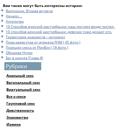
Вам также могут быть интересны истории:
Выпускник. Вторая встреча
Начало …
Ангелочек
10 Способов мужской мастурбации: наш пострел везде поспел.
10 способов женской мастурбации: девочки тоже делают это.
Территория знакомств – интернет
Позы камасутра от журнала FHM ( 45 фото )
Позиции секса от PlayBoy ( 18 фото )
Обнажая Нутро
Бег в никуда (Глава 8)
Рубрики
Анальный секс
Вагинальный секс
Виртуальный секс
Все о сексе
Групповой секс
Девственность
Знакомство
Измена