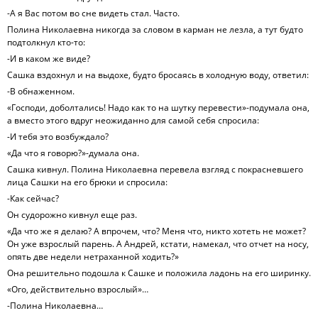
-А я Вас потом во сне видеть стал. Часто.
Полина Николаевна никогда за словом в карман не лезла, а тут будто
подтолкнул кто-то:
-И в каком же виде?
Сашка вздохнул и на выдохе, будто бросаясь в холодную воду, ответил:
-В обнаженном.
«Господи, доболтались! Надо как то на шутку перевести»-подумала она,
а вместо этого вдруг неожиданно для самой себя спросила:
-И тебя это возбуждало?
«Да что я говорю?»-думала она.
Сашка кивнул. Полина Николаевна перевела взгляд с покрасневшего
лица Сашки на его брюки и спросила:
-Как сейчас?
Он судорожно кивнул еще раз.
«Да что же я делаю? А впрочем, что? Меня что, никто хотеть не может?
Он уже взрослый парень. А Андрей, кстати, намекал, что отчет на носу,
опять две недели нетраханной ходить?»
Она решительно подошла к Сашке и положила ладонь на его ширинку.
«Ого, действительно взрослый»…
-Полина Николаевна…