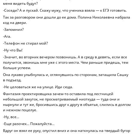
меня видеть будут?
-Соседи? А и пускай. Скажу мужу, что ученика взяла — к ЕГЭ готовить.
Так за разговором они дошли до ее дома. Полина Николаевна набрала
код на двери.
-Запомнил?
-Ага.
-Телефон не стирал мой?
-Ну что Вы!
-Значит, во вторник вечером позвонишь. А в среду в девять, если все
получится, звонишь мне уже с этого места. Чем раньше придешь, тем
больше успеем.
Она лукаво улыбнулась и, оглянувшись по сторонам, затащила Сашку
в подъезд.
-Не целоваться же на улице. Иди сюда.
Фантазия проектировщика зачем-то оставила под лестницей
небольшой закуток, не просматриваемый ниоткуда — туда они и
нырнули и тут же, бросившись друг к другу в объятья, слились в долгом
и нежном поцелуе.
-Ну, все…
-Еще разочек… Пожалуйста…
Вдруг он взял ее руку, опустил вниз и она наткнулась на твердый бугор