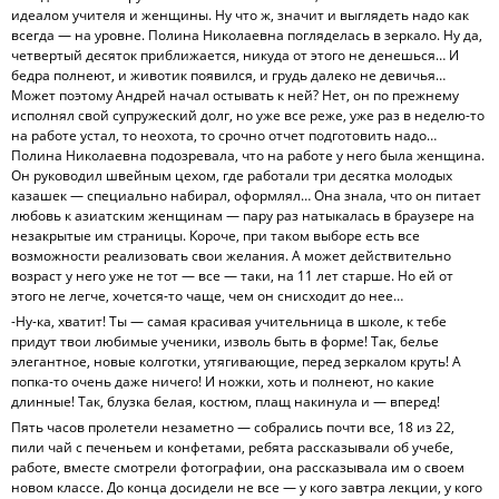
идеалом учителя и женщины. Ну что ж, значит и выглядеть надо как
всегда — на уровне. Полина Николаевна погляделась в зеркало. Ну да,
четвертый десяток приближается, никуда от этого не денешься… И
бедра полнеют, и животик появился, и грудь далеко не девичья…
Может поэтому Андрей начал остывать к ней? Нет, он по прежнему
исполнял свой супружеский долг, но уже все реже, уже раз в неделю-то
на работе устал, то неохота, то срочно отчет подготовить надо…
Полина Николаевна подозревала, что на работе у него была женщина.
Он руководил швейным цехом, где работали три десятка молодых
казашек — специально набирал, оформлял… Она знала, что он питает
любовь к азиатским женщинам — пару раз натыкалась в браузере на
незакрытые им страницы. Короче, при таком выборе есть все
возможности реализовать свои желания. А может действительно
возраст у него уже не тот — все — таки, на 11 лет старше. Но ей от
этого не легче, хочется-то чаще, чем он снисходит до нее…
-Ну-ка, хватит! Ты — самая красивая учительница в школе, к тебе
придут твои любимые ученики, изволь быть в форме! Так, белье
элегантное, новые колготки, утягивающие, перед зеркалом круть! А
попка-то очень даже ничего! И ножки, хоть и полнеют, но какие
длинные! Так, блузка белая, костюм, плащ накинула и — вперед!
Пять часов пролетели незаметно — собрались почти все, 18 из 22,
пили чай с печеньем и конфетами, ребята рассказывали об учебе,
работе, вместе смотрели фотографии, она рассказывала им о своем
новом классе. До конца досидели не все — у кого завтра лекции, у кого