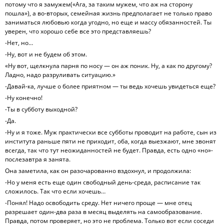
потому что я замужем(«Ага, за таким мужем, что аж на сторону
пошла»), а во-вторых, семейная жизнь предполагает не только право
заниматься любовью когда угодно, но еще и массу обязанностей. Ты
уверен, что хорошо себе все это представляешь?
-Нет, но…
-Ну, вот и не будем об этом.
«Ну вот, щелкнула парня по носу — он аж поник. Ну, а как по другому?
Ладно, надо разруливать ситуацию.»
-Давай-ка, лучше о более приятном — ты ведь хочешь увидеться еще?
-Ну конечно!
-Ты в субботу выходной?
-Да.
-Ну и я тоже. Муж практически все субботы проводит на работе, сын из
института раньше пяти не приходит, оба, когда выезжают, мне звонят
всегда, так что тут неожиданностей не будет. Правда, есть одно «но»-
послезавтра я занята.
Она заметила, как он разочарованно вздохнул, и продолжила:
-Но у меня есть еще один свободный день-среда, расписание так
сложилось. Так что если хочешь…
-Понял! Надо освободить среду. Нет ничего проще — мне отец
разрешает один-два раза в месяц выделять на самообразование.
Правда, потом проверяет, но это не проблема. Только вот если соседи