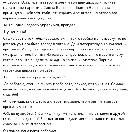
— работа. Остались четверо парней и три девушки, или, точнее
сказать, три парочки и Сашка Викторов. Полина Николаевна
прикинула — убирать кабинет недолго и решительно отправила
парней провожать девушек.
-Мы с Сашей вдвоем управимся, правда?
-Ну, конечно!
Сашка рос не то чтобы хорошистом — так, с тройки на четверку, но по
русскому у него была твердая пятерка. Да и литературу он знал очень
прилично. А еще он сидел на первой парте и весь урок неотрывно
смотрел на нее. Полина Николаевна чувствовала, что нравится ему,
хотя знала, что он далеко не одинок в своих чувствах. Парням
нравилась молодая и красивая учительница но свои симпатии они
старались держать при себе.
-Саш, а ты что так редко заходишь?
-Да работаю, отец на фирму к себе взял, приходится учиться. Сейчас
полегче стало, уже многое знаю и умею. Это Вы меня учиться научили,
спасибо!
-А помнишь, как в шестом классе ты сказал, что и без литературы
прожить можно?
-Ой, да дурак был. Я брякнул и тут же испугался, что Вы меня в другой
класс переведете… А Вы только погладили меня по голове и сказали:
«Можно. Но не интересно.»
Он помолчал и вдруг добавил: