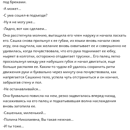
под брюками.
-А может…
-С ума сошел-в подъезде?
-Ну я не могу уже…
-Ладно, вот как сделаем…
Она расстегнула молнию, вытащила его член наружу и начала ласкать
его. Сашка снова прильнул к ее губам, их языки вновь начали свою
игру, она ощутила, как желание вновь охватывает ее и совершенно не
удивилась, когда почувствовала, что его рука поднимает ее юбку,
ныряет в колготки, осторожно отодвигает трусики… Его палец легко
проскользнул между уже набухших губок и начал двигаться, еще
больше распаляя ее. Каким-то чудом ей удалось сохранить ритм
движения руки и буквально через минуту она почувствовала, как
напрягается Сашкино тело, успела чуть отстраниться и он кончил,
забрызгав стену и пол.
-Не останавливайся…
Она буквально повисла на нем, резко задвигалась вперед-назад,
насаживаясь на его палец и подкатывавшая волна наслаждения
вновь затопила ее.
-Сашенька, миленький…
-Полина Николаевна, Вы такая нежная…
-И ты тоже…