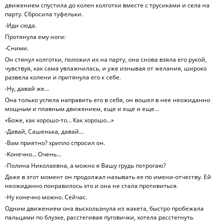
движением спустила до колен колготки вместе с трусиками и села на
парту. Сбросила туфельки.
-Иди сюда.
Протянула ему ноги:
-Сними.
Он стянул колготки, положил их на парту, она снова взяла его рукой,
чувствуя, как сама увлажнилась, и уже изнывая от желания, широко
развела колени и притянула его к себе.
-Ну, давай же…
Она только успела направить его в себя, он вошел в нее неожиданно
мощным и плавным движением, еще и еще и еще…
«Боже, как хорошо-то… Как хорошо…»
-Давай, Сашенька, давай…
-Вам приятно? хрипло спросил он.
-Конечно… Очень…
-Полина Николаевна, а можно я Вашу грудь потрогаю?
Даже в этот момент он продолжал называть ее по имени-отчеству. Ей
неожиданно понравилось это и она не стала противиться.
-Ну конечно можно. Сейчас.
Одним движением она выскользнула из жакета, быстро пробежала
пальцами по блузке, расстегивая пуговички, хотела расстегнуть