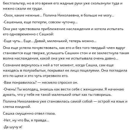
бюстгальтер, но в это время его жадные руки уже скользнули туда и
нежно сжали ее груди.
-Ооох, какие нежные… Полина Николаевна, я больше не могу…
-Сашенька, еще потерпи, совсем чуточку…
Она уже чувствовала приближение наслаждения и хотела испытать
его одновременно с Сашкой:
-Еще чуть… Еще… Давай, миленький, теперь можно…
Она еще успела почувствовать, как его и без того твердый член вдруг
становится еще тверже, услышать Сашкин стон и ее захлестнула такая
волна наслаждения, какой она уже не испытывала очень давно…
Сознание вернулось к ней а тот момент, когда Сашка, сам еще
находясь в полузабытьи, покрывал ее лицо поцелуями. Она погладила
его по щеке и это чуть отрезвило его.
-Вам понравилось? — несмело спросил он.
-Очень! Ты молодец, знаешь как вести себя с женщинам. Я начинаю
думать, что у тебя не такой маленький опыт как ты говоришь.
Полина Николаевна уже становилась самой собой — острой на язык и
слегка ехидной.
Сашка смущенно отвел глаза.
-Нет, ну что Вы, я правда…
-Да шучу я!