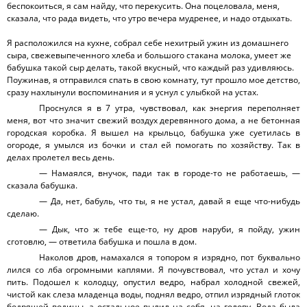
беспокоиться, я сам найду, что перекусить. Она поцеловала, меня,
сказала, что рада видеть, что утро вечера мудренее, и надо отдыхать.
Я расположился на кухне, собрал себе нехитрый ужин из домашнего
сыра, свежевыпеченного хлеба и большого стакана молока, умеет же
бабушка такой сыр делать, такой вкусный, что каждый раз удивляюсь.
Поужинав, я отправился спать в свою комнату, тут прошло мое детство,
сразу нахлынули воспоминания и я уснул с улыбкой на устах.
Проснулся я в 7 утра, чувствовал, как энергия переполняет
меня, вот что значит свежий воздух деревянного дома, а не бетонная
городская коробка. Я вышел на крыльцо, бабушка уже суетилась в
огороде, я умылся из бочки и стал ей помогать по хозяйству. Так в
делах пролетел весь день.
— Намаялся, внучок, пади так в городе-то не работаешь, —
сказала бабушка.
— Да, нет, бабуль, что ты, я не устал, давай я еще что-нибудь
сделаю.
— Дык, что ж тебе еще-то, ну дров наруби, я пойду, ужин
сготовлю, — ответила бабушка и пошла в дом.
Наколов дров, намахался я топором я изрядно, пот буквально
лился со лба огромными каплями. Я почувствовал, что устал и хочу
пить. Подошел к колодцу, опустил ведро, набрал холодной свежей,
чистой как слеза младенца воды, поднял ведро, отпил изрядный глоток
бодрящей водицы, а остальное вылил на себя, на голову. Вода была