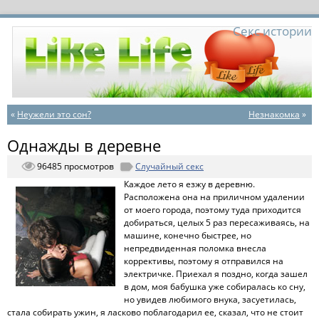
Секс истории
«
Неужели это сон?
Незнакомка
»
Однажды в деревне
96485 просмотров
Случайный секс
Каждое лето я езжу в деревню.
Расположена она на приличном удалении
от моего города, поэтому туда приходится
добираться, целых 5 раз пересаживаясь, на
машине, конечно быстрее, но
непредвиденная поломка внесла
коррективы, поэтому я отправился на
электричке. Приехал я поздно, когда зашел
в дом, моя бабушка уже собиралась ко сну,
но увидев любимого внука, засуетилась,
стала собирать ужин, я ласково поблагодарил ее, сказал, что не стоит