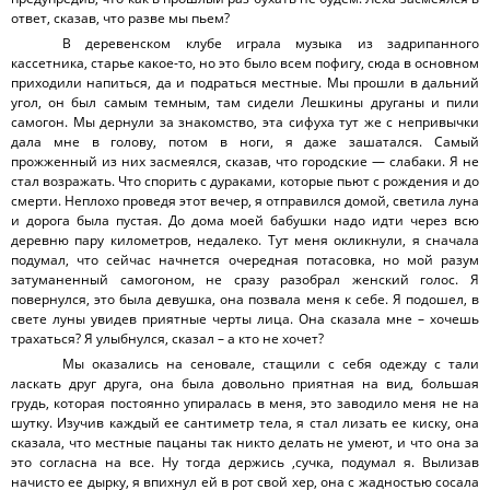
ответ, сказав, что разве мы пьем?
В деревенском клубе играла музыка из задрипанного
кассетника, старье какое-то, но это было всем пофигу, сюда в основном
приходили напиться, да и подраться местные. Мы прошли в дальний
угол, он был самым темным, там сидели Лешкины друганы и пили
самогон. Мы дернули за знакомство, эта сифуха тут же с непривычки
дала мне в голову, потом в ноги, я даже зашатался. Самый
прожженный из них засмеялся, сказав, что городские — слабаки. Я не
стал возражать. Что спорить с дураками, которые пьют с рождения и до
смерти. Неплохо проведя этот вечер, я отправился домой, светила луна
и дорога была пустая. До дома моей бабушки надо идти через всю
деревню пару километров, недалеко. Тут меня окликнули, я сначала
подумал, что сейчас начнется очередная потасовка, но мой разум
затуманенный самогоном, не сразу разобрал женский голос. Я
повернулся, это была девушка, она позвала меня к себе. Я подошел, в
свете луны увидев приятные черты лица. Она сказала мне – хочешь
трахаться? Я улыбнулся, сказал – а кто не хочет?
Мы оказались на сеновале, стащили с себя одежду с тали
ласкать друг друга, она была довольно приятная на вид, большая
грудь, которая постоянно упиралась в меня, это заводило меня не на
шутку. Изучив каждый ее сантиметр тела, я стал лизать ее киску, она
сказала, что местные пацаны так никто делать не умеют, и что она за
это согласна на все. Ну тогда держись ,сучка, подумал я. Вылизав
начисто ее дырку, я впихнул ей в рот свой хер, она с жадностью сосала