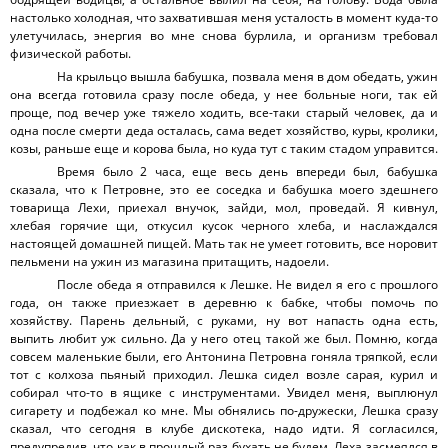
настолько холодная, что захватившая меня усталость в момент куда-то
улетучилась, энергия во мне снова бурлила, и организм требовал
физической работы.
На крыльцо вышла бабушка, позвала меня в дом обедать, ужин
она всегда готовила сразу после обеда, у нее больные ноги, так ей
проще, под вечер уже тяжело ходить, все-таки старый человек, да и
одна после смерти деда осталась, сама ведет хозяйство, куры, кролики,
козы, раньше еще и корова была, но куда тут с таким стадом управится.
Время было 2 часа, еще весь день впереди был, бабушка
сказала, что к Петровне, это ее соседка и бабушка моего здешнего
товарища Лехи, приехал внучок, зайди, мол, проведай. Я кивнул,
хлебая горячие щи, откусил кусок черного хлеба, и наслаждался
настоящей домашней пищей. Мать так не умеет готовить, все норовит
пельмени на ужин из магазина притащить, надоели.
После обеда я отправился к Лешке. Не видел я его с прошлого
года, он также приезжает в деревню к бабке, чтобы помочь по
хозяйству. Парень дельный, с руками, ну вот напасть одна есть,
выпить любит уж сильно. Да у него отец такой же был. Помню, когда
совсем маленькие были, его Антонина Петровна гоняла тряпкой, если
тот с колхоза пьяный приходил. Лешка сидел возле сарая, курил и
собирал что-то в ящике с инструментами. Увидел меня, выплюнул
сигарету и подбежал ко мне. Мы обнялись по-дружески, Лешка сразу
сказал, что сегодня в клубе дискотека, надо идти. Я согласился,
предупредив, что как в прошлый раз бухать не будем. Леха засмеялся в