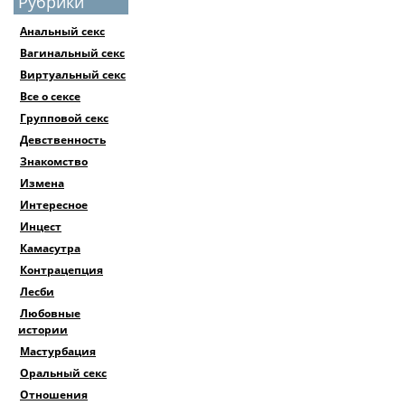
Рубрики
Анальный секс
Вагинальный секс
Виртуальный секс
Все о сексе
Групповой секс
Девственность
Знакомство
Измена
Интересное
Инцест
Камасутра
Контрацепция
Лесби
Любовные
истории
Мастурбация
Оральный секс
Отношения