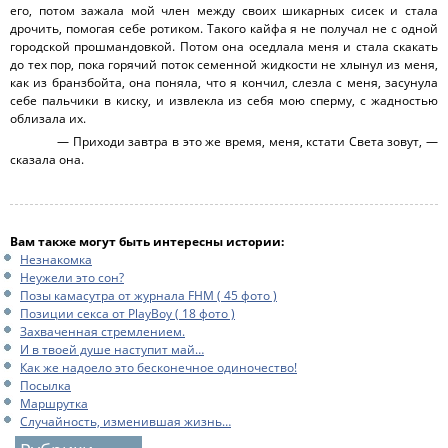
его, потом зажала мой член между своих шикарных сисек и стала
дрочить, помогая себе ротиком. Такого кайфа я не получал не с одной
городской прошмандовкой. Потом она оседлала меня и стала скакать
до тех пор, пока горячий поток семенной жидкости не хлынул из меня,
как из бранзбойта, она поняла, что я кончил, слезла с меня, засунула
себе пальчики в киску, и извлекла из себя мою сперму, с жадностью
облизала их.
— Приходи завтра в это же время, меня, кстати Света зовут, —
сказала она.
Вам также могут быть интересны истории:
Незнакомка
Неужели это сон?
Позы камасутра от журнала FHM ( 45 фото )
Позиции секса от PlayBoy ( 18 фото )
Захваченная стремлением.
И в твоей душе наступит май…
Как же надоело это бесконечное одиночество!
Посылка
Маршрутка
Случайность, изменившая жизнь…