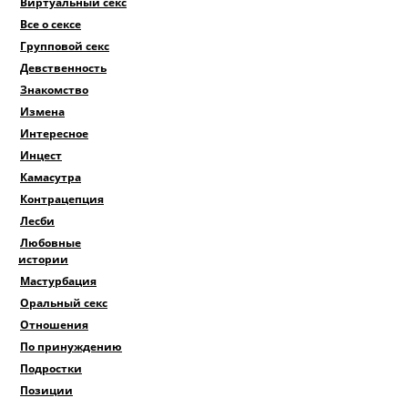
Виртуальный секс
Все о сексе
Групповой секс
Девственность
Знакомство
Измена
Интересное
Инцест
Камасутра
Контрацепция
Лесби
Любовные
истории
Мастурбация
Оральный секс
Отношения
По принуждению
Подростки
Позиции