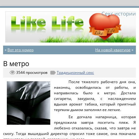
Секс истории
«
Вот это номер
На новой квартире
»
В метро
3544 просмотров
Традиционный секс
После тяжелого рабочего дня она,
наконец, освободилась от работы, и
направилась было к метро. Достала
сигареты, закурила, с наслаждением
вдыхая аромат табака, который приятный
терпким дымом заполнял ее легкие.
Ее догнала напарница, которая
предложила завтра посетить пляж. Я
любезно отказалась, сказав, что завтра не
смогу. Тогда вышедший директор спросил тоже самое, она покачала