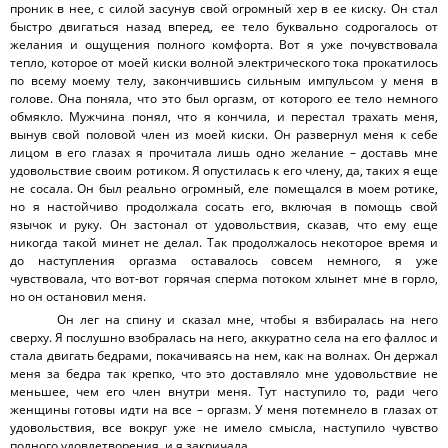
проник в нее, с силой засунув свой огромный хер в ее киску. Он стал
быстро двигаться назад вперед, ее тело буквально содрогалось от
желания и ощущения полного комфорта. Вот я уже почувствовала
тепло, которое от моей киски волной электрического тока прокатилось
по всему моему телу, закончившись сильным импульсом у меня в
голове. Она поняла, что это был оргазм, от которого ее тело немного
обмякло. Мужчина понял, что я кончила, и перестал трахать меня,
вынув свой половой член из моей киски. Он развернул меня к себе
лицом в его глазах я прочитала лишь одно желание – доставь мне
удовольствие своим ротиком. Я опустилась к его члену, да, таких я еще
не сосала. Он был реально огромный, еле помещался в моем ротике,
но я настойчиво продолжала сосать его, включая в помощь свой
язычок и руку. Он застонал от удовольствия, сказав, что ему еще
никогда такой минет не делал. Так продолжалось некоторое время и
до наступления оргазма оставалось совсем немного, я уже
чувствовала, что вот-вот горячая сперма потоком хлынет мне в горло,
но он остановил меня.
Он лег на спину и сказал мне, чтобы я взбиралась на него
сверху. Я послушно взобралась на него, аккуратно села на его фаллос и
стала двигать бедрами, покачиваясь на нем, как на волнах. Он держал
меня за бедра так крепко, что это доставляло мне удовольствие не
меньшее, чем его член внутри меня. Тут наступило то, ради чего
женщины готовы идти на все – оргазм. У меня потемнело в глазах от
удовольствия, все вокруг уже не имело смысла, наступило чувство
полного удовлетворения, и я закричала.