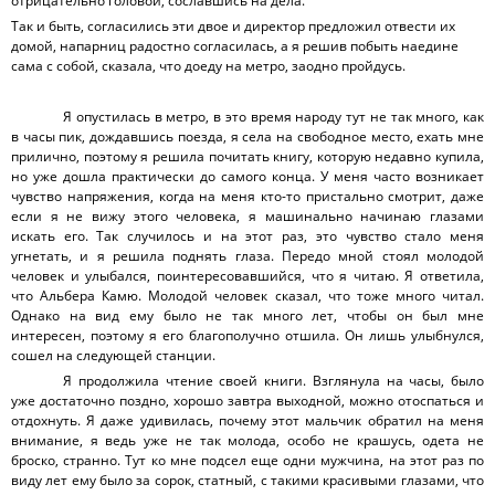
отрицательно головой, сославшись на дела.
Так и быть, согласились эти двое и директор предложил отвести их
домой, напарниц радостно согласилась, а я решив побыть наедине
сама с собой, сказала, что доеду на метро, заодно пройдусь.
Я опустилась в метро, в это время народу тут не так много, как
в часы пик, дождавшись поезда, я села на свободное место, ехать мне
прилично, поэтому я решила почитать книгу, которую недавно купила,
но уже дошла практически до самого конца. У меня часто возникает
чувство напряжения, когда на меня кто-то пристально смотрит, даже
если я не вижу этого человека, я машинально начинаю глазами
искать его. Так случилось и на этот раз, это чувство стало меня
угнетать, и я решила поднять глаза. Передо мной стоял молодой
человек и улыбался, поинтересовавшийся, что я читаю. Я ответила,
что Альбера Камю. Молодой человек сказал, что тоже много читал.
Однако на вид ему было не так много лет, чтобы он был мне
интересен, поэтому я его благополучно отшила. Он лишь улыбнулся,
сошел на следующей станции.
Я продолжила чтение своей книги. Взглянула на часы, было
уже достаточно поздно, хорошо завтра выходной, можно отоспаться и
отдохнуть. Я даже удивилась, почему этот мальчик обратил на меня
внимание, я ведь уже не так молода, особо не крашусь, одета не
броско, странно. Тут ко мне подсел еще одни мужчина, на этот раз по
виду лет ему было за сорок, статный, с такими красивыми глазами, что