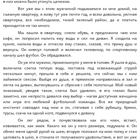
в них можно было утонуть целиком.
Вот уже мы с этим мужчиной подымаемся ко мне домой, на
съемную квартиру, я живу тут уже почти год, и всем довольна, уютная
квартирка, все необходимое, тихий зеленый район, да и платить
приходится не так много.
Мы зашли в квартиру, сняли обувь, я предложила чаю или
кофе, он попросил налить ему воды и сел на диван. Я сходила на
кухню, налила воды и отнесла ему стакан, сказав, что приму душ и
вернусь. Он кивнул головой и включил телевизор, по спортивному
каналу шел футбол. Он обрадовался.
Ох уж эти мужики, промелькнуло у меня в голове. Я ушла в душ,
включила слегка теплую воду, постояла под освежающей струей
несколько минут, пришла в себя и решила, что сейчас мы с ним
займемся сексом. Выйдя из душа, я прямиком направилась в зал и
легла на диван, вытянувшись и сбросив с себя полотенце. Мой новый
знакомый, увидев такое, слегка был удивлен, в его глазах было
заметно, как непросто давался ему выбор – нагая доступная женщина
или игра его любимой футбольной команды. Все же природный
инстинкт совладел над ним и он, стягивая с себя рубашку, брюки,
трусы, скача на одной ноге, подвинулся к дивану.
Он лег рядом, я почувствовала как его член, встает,
извивается, как змея. Какого же он у него размера, подумала я. Он
обнял меня одной рукой за шею, вторую положил на мою попку и стал
целовать в шею, я стонала от получаемого удовольствия, и вот он уже