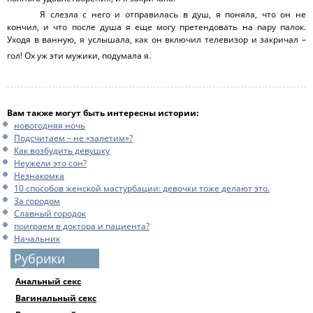
Я слезла с него и отправилась в душ, я поняла, что он не
кончил, и что после душа я еще могу претендовать на пару палок.
Уходя в ванную, я услышала, как он включил телевизор и закричал –
гол! Ох уж эти мужики, подумала я.
Вам также могут быть интересны истории:
новогодняя ночь
Подсчитаем – не «залетим»?
Как возбудить девушку
Неужели это сон?
Незнакомка
10 способов женской мастурбации: девочки тоже делают это.
За городом
Славный городок
поиграем в доктора и пациента?
Начальник
Рубрики
Анальный секс
Вагинальный секс