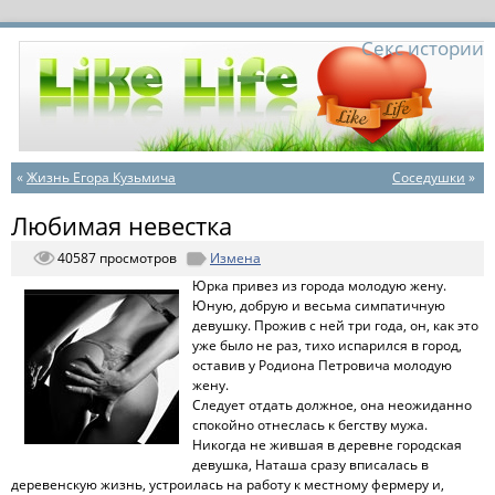
Секс истории
«
Жизнь Егора Кузьмича
Соседушки
»
Любимая невестка
40587 просмотров
Измена
Юрка привез из города молодую жену.
Юную, добрую и весьма симпатичную
девушку. Прожив с ней три года, он, как это
уже было не раз, тихо испарился в город,
оставив у Родиона Петровича молодую
жену.
Следует отдать должное, она неожиданно
спокойно отнеслась к бегству мужа.
Никогда не жившая в деревне городская
девушка, Наташа сразу вписалась в
деревенскую жизнь, устроилась на работу к местному фермеру и,