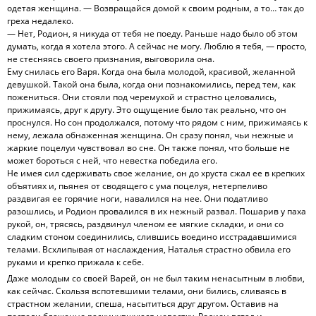
одетая женщина. — Возвращайся домой к своим родным, а то… так до
греха недалеко.
— Нет, Родион, я никуда от тебя не поеду. Раньше надо было об этом
думать, когда я хотела этого. А сейчас не могу. Люблю я тебя, — просто,
не стесняясь своего признания, выговорила она.
Ему снилась его Варя. Когда она была молодой, красивой, желанной
девушкой. Такой она была, когда они познакомились, перед тем, как
пожениться. Они стояли под черемухой и страстно целовались,
прижимаясь, друг к другу. Это ощущение было так реально, что он
проснулся. Но сон продолжался, потому что рядом с ним, прижимаясь к
нему, лежала обнаженная женщина. Он сразу понял, чьи нежные и
жаркие поцелуи чувствовал во сне. Он также понял, что больше не
может бороться с ней, что невестка победила его.
Не имея сил сдерживать свое желание, он до хруста сжал ее в крепких
объятиях и, пьянея от сводящего с ума поцелуя, нетерпеливо
раздвигая ее горячие ноги, навалился на нее. Они податливо
разошлись, и Родион провалился в их нежный развал. Пошарив у паха
рукой, он, трясясь, раздвинул членом ее мягкие складки, и они со
сладким стоном соединились, слившись воедино исстрадавшимися
телами. Всхлипывая от наслаждения, Наталья страстно обвила его
руками и крепко прижала к себе.
Даже молодым со своей Варей, он не был таким ненасытным в любви,
как сейчас. Скользя вспотевшими телами, они бились, сливаясь в
страстном желании, спеша, насытиться друг другом. Оставив на