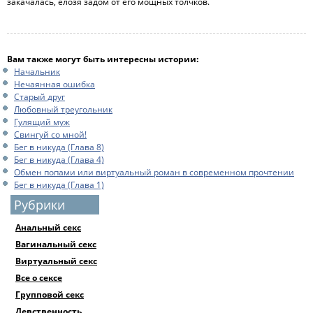
закачалась, елозя задом от его мощных толчков.
Вам также могут быть интересны истории:
Начальник
Нечаянная ошибка
Старый друг
Любовный треугольник
Гулящий муж
Свингуй со мной!
Бег в никуда (Глава 8)
Бег в никуда (Глава 4)
Обмен попами или виртуальный роман в современном прочтении
Бег в никуда (Глава 1)
Рубрики
Анальный секс
Вагинальный секс
Виртуальный секс
Все о сексе
Групповой секс
Девственность