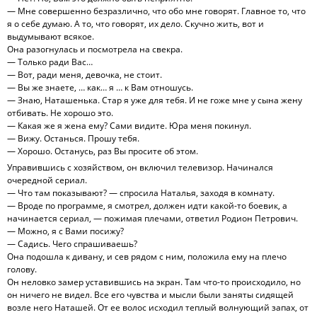
— Мне совершенно безразлично, что обо мне говорят. Главное то, что
я о себе думаю. А то, что говорят, их дело. Скучно жить, вот и
выдумывают всякое.
Она разогнулась и посмотрела на свекра.
— Только ради Вас…
— Вот, ради меня, девочка, не стоит.
— Вы же знаете, … как… я … к Вам отношусь.
— Знаю, Наташенька. Стар я уже для тебя. И не гоже мне у сына жену
отбивать. Не хорошо это.
— Какая же я жена ему? Сами видите. Юра меня покинул.
— Вижу. Останься. Прошу тебя.
— Хорошо. Останусь, раз Вы просите об этом.
Управившись с хозяйством, он включил телевизор. Начинался
очередной сериал.
— Что там показывают? — спросила Наталья, заходя в комнату.
— Вроде по программе, я смотрел, должен идти какой-то боевик, а
начинается сериал, — пожимая плечами, ответил Родион Петрович.
— Можно, я с Вами посижу?
— Садись. Чего спрашиваешь?
Она подошла к дивану, и сев рядом с ним, положила ему на плечо
голову.
Он неловко замер уставившись на экран. Там что-то происходило, но
он ничего не видел. Все его чувства и мысли были заняты сидящей
возле него Наташей. От ее волос исходил теплый волнующий запах, от