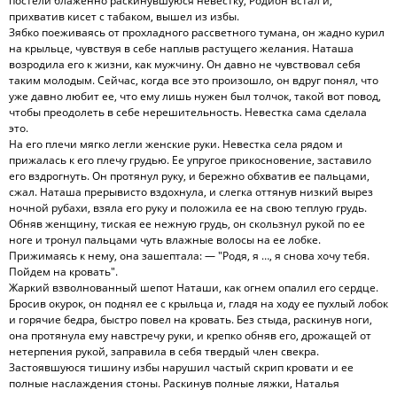
постели блаженно раскинувшуюся невестку, Родион встал и,
прихватив кисет с табаком, вышел из избы.
Зябко поеживаясь от прохладного рассветного тумана, он жадно курил
на крыльце, чувствуя в себе наплыв растущего желания. Наташа
возродила его к жизни, как мужчину. Он давно не чувствовал себя
таким молодым. Сейчас, когда все это произошло, он вдруг понял, что
уже давно любит ее, что ему лишь нужен был толчок, такой вот повод,
чтобы преодолеть в себе нерешительность. Невестка сама сделала
это.
На его плечи мягко легли женские руки. Невестка села рядом и
прижалась к его плечу грудью. Ее упругое прикосновение, заставило
его вздрогнуть. Он протянул руку, и бережно обхватив ее пальцами,
сжал. Наташа прерывисто вздохнула, и слегка оттянув низкий вырез
ночной рубахи, взяла его руку и положила ее на свою теплую грудь.
Обняв женщину, тиская ее нежную грудь, он скользнул рукой по ее
ноге и тронул пальцами чуть влажные волосы на ее лобке.
Прижимаясь к нему, она зашептала: — "Родя, я …, я снова хочу тебя.
Пойдем на кровать".
Жаркий взволнованный шепот Наташи, как огнем опалил его сердце.
Бросив окурок, он поднял ее с крыльца и, гладя на ходу ее пухлый лобок
и горячие бедра, быстро повел на кровать. Без стыда, раскинув ноги,
она протянула ему навстречу руки, и крепко обняв его, дрожащей от
нетерпения рукой, заправила в себя твердый член свекра.
Застоявшуюся тишину избы нарушил частый скрип кровати и ее
полные наслаждения стоны. Раскинув полные ляжки, Наталья