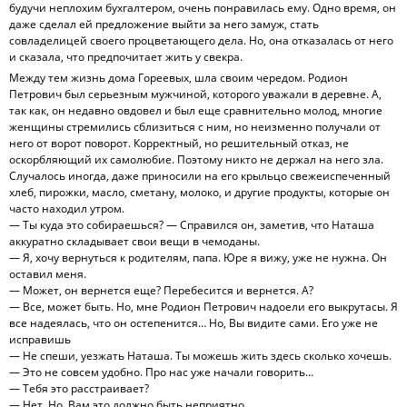
будучи неплохим бухгалтером, очень понравилась ему. Одно время, он
даже сделал ей предложение выйти за него замуж, стать
совладелицей своего процветающего дела. Но, она отказалась от него
и сказала, что предпочитает жить у свекра.
Между тем жизнь дома Гореевых, шла своим чередом. Родион
Петрович был серьезным мужчиной, которого уважали в деревне. А,
так как, он недавно овдовел и был еще сравнительно молод, многие
женщины стремились сблизиться с ним, но неизменно получали от
него от ворот поворот. Корректный, но решительный отказ, не
оскорбляющий их самолюбие. Поэтому никто не держал на него зла.
Случалось иногда, даже приносили на его крыльцо свежеиспеченный
хлеб, пирожки, масло, сметану, молоко, и другие продукты, которые он
часто находил утром.
— Ты куда это собираешься? — Справился он, заметив, что Наташа
аккуратно складывает свои вещи в чемоданы.
— Я, хочу вернуться к родителям, папа. Юре я вижу, уже не нужна. Он
оставил меня.
— Может, он вернется еще? Перебесится и вернется. А?
— Все, может быть. Но, мне Родион Петрович надоели его выкрутасы. Я
все надеялась, что он остепенится… Но, Вы видите сами. Его уже не
исправишь
— Не спеши, уезжать Наташа. Ты можешь жить здесь сколько хочешь.
— Это не совсем удобно. Про нас уже начали говорить…
— Тебя это расстраивает?
— Нет. Но, Вам это должно быть неприятно.