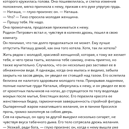
которого кружилась голова. Она пошевелилась, и слегка изменив
положение, мягко приникла к нему, прижав к его руке упругую грудь.
— Наташа, — глухо произнес он. — Наташа.
— Что? — Тихо спросила молодая женщина.
— Прошу тебя. Не надо.
Она промолчала, продолжая прижиматься к нему.
Родион Петрович встал и, чувствуя в коленях дрожь, пошел в свою
комнату.
Он понимал, что так долго продолжаться не может. Ему лучше
отпустить Наташу домой, как она того хотела. Хотя, так ли хотела?
Жить рядом с молодой, красивой женщиной, которая, к тому же желает
тебя, и чего греха таить, желанна тебе самому, очень приятно, но
также мучительно. Случалось, что он несколько раз заставал ее в
обнаженном виде. А однажды, когда она мылась и видимо, забыла
закрыть на засов дверь, он увидел ее стоящей над тазом. Его ослепила
белизна ее налитого здоровьем молодого тела. Прикрывая ладонями,
полные налитые груди Наталья, обернулась к нему, и он увидел ее всю
от крохотных пальчиков на ногах, до струящегося по телу водопада
мокрых после мытья, блестящих волос. Его поразила красота ее
женственных бедер, гармоничная завершенность стройной фигуры.
Ошпаренный жаром накатившего желания, он в панике бросился
прочь, громко захлопнув за собою дверь.
Сев на крыльцо, он одну за другой выкурил несколько сигарет, не
чувствуя вкуса табачного дыма. Его тело сотрясала дрожь желания.
— Уезжай, ради бога, — глухо произнес он, когда к нему вышла уже